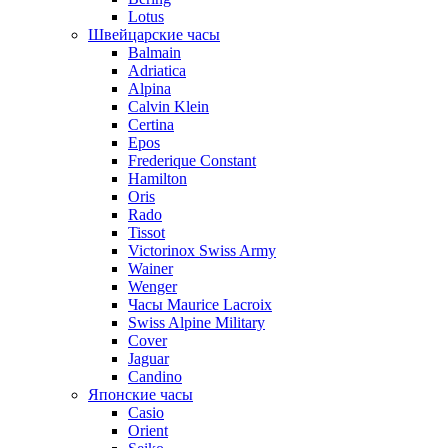
Lotus
Швейцарские часы
Balmain
Adriatica
Alpina
Calvin Klein
Certina
Epos
Frederique Constant
Hamilton
Oris
Rado
Tissot
Victorinox Swiss Army
Wainer
Wenger
Часы Maurice Lacroix
Swiss Alpine Military
Cover
Jaguar
Candino
Японские часы
Casio
Orient