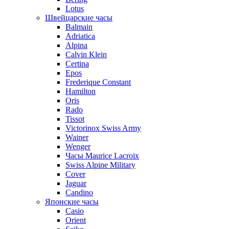
Lotus
Швейцарские часы
Balmain
Adriatica
Alpina
Calvin Klein
Certina
Epos
Frederique Constant
Hamilton
Oris
Rado
Tissot
Victorinox Swiss Army
Wainer
Wenger
Часы Maurice Lacroix
Swiss Alpine Military
Cover
Jaguar
Candino
Японские часы
Casio
Orient