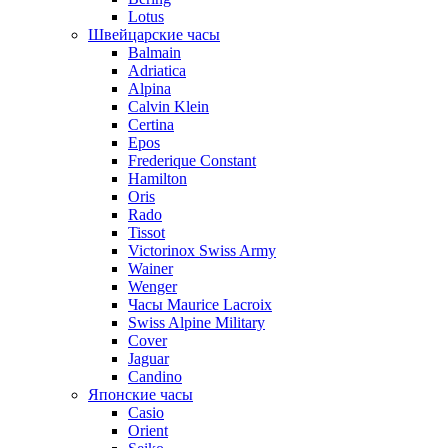
Lotus
Швейцарские часы
Balmain
Adriatica
Alpina
Calvin Klein
Certina
Epos
Frederique Constant
Hamilton
Oris
Rado
Tissot
Victorinox Swiss Army
Wainer
Wenger
Часы Maurice Lacroix
Swiss Alpine Military
Cover
Jaguar
Candino
Японские часы
Casio
Orient