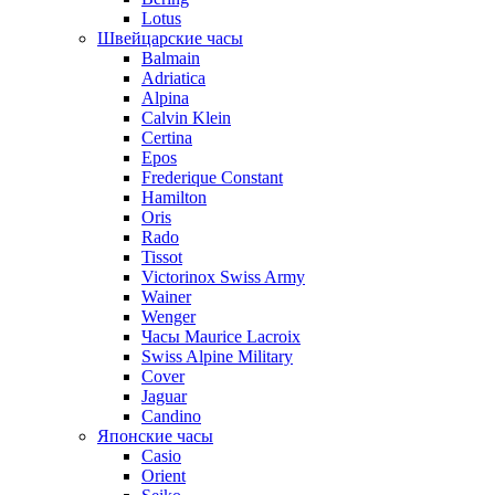
Lotus
Швейцарские часы
Balmain
Adriatica
Alpina
Calvin Klein
Certina
Epos
Frederique Constant
Hamilton
Oris
Rado
Tissot
Victorinox Swiss Army
Wainer
Wenger
Часы Maurice Lacroix
Swiss Alpine Military
Cover
Jaguar
Candino
Японские часы
Casio
Orient