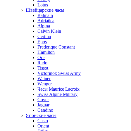
Lotus
Швейцарские часы
Balmain
Adriatica
Alpina
Calvin Klein
Certina
Epos
Frederique Constant
Hamilton
Oris
Rado
Tissot
Victorinox Swiss Army
Wainer
Wenger
Часы Maurice Lacroix
Swiss Alpine Military
Cover
Jaguar
Candino
Японские часы
Casio
Orient