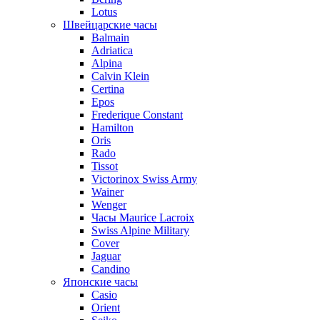
Lotus
Швейцарские часы
Balmain
Adriatica
Alpina
Calvin Klein
Certina
Epos
Frederique Constant
Hamilton
Oris
Rado
Tissot
Victorinox Swiss Army
Wainer
Wenger
Часы Maurice Lacroix
Swiss Alpine Military
Cover
Jaguar
Candino
Японские часы
Casio
Orient