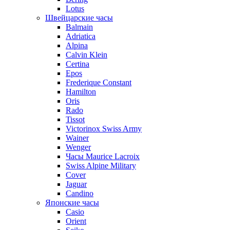
Lotus
Швейцарские часы
Balmain
Adriatica
Alpina
Calvin Klein
Certina
Epos
Frederique Constant
Hamilton
Oris
Rado
Tissot
Victorinox Swiss Army
Wainer
Wenger
Часы Maurice Lacroix
Swiss Alpine Military
Cover
Jaguar
Candino
Японские часы
Casio
Orient