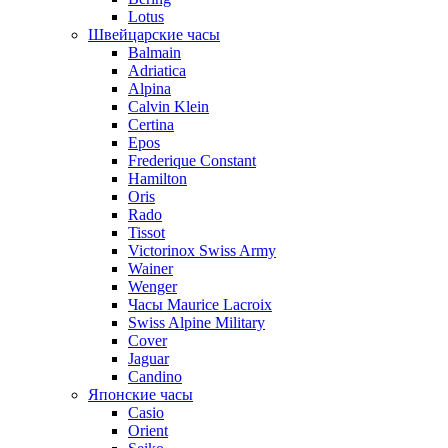
Lotus
Швейцарские часы
Balmain
Adriatica
Alpina
Calvin Klein
Certina
Epos
Frederique Constant
Hamilton
Oris
Rado
Tissot
Victorinox Swiss Army
Wainer
Wenger
Часы Maurice Lacroix
Swiss Alpine Military
Cover
Jaguar
Candino
Японские часы
Casio
Orient