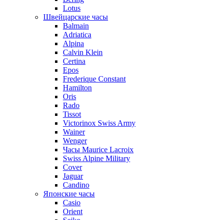
Lotus
Швейцарские часы
Balmain
Adriatica
Alpina
Calvin Klein
Certina
Epos
Frederique Constant
Hamilton
Oris
Rado
Tissot
Victorinox Swiss Army
Wainer
Wenger
Часы Maurice Lacroix
Swiss Alpine Military
Cover
Jaguar
Candino
Японские часы
Casio
Orient