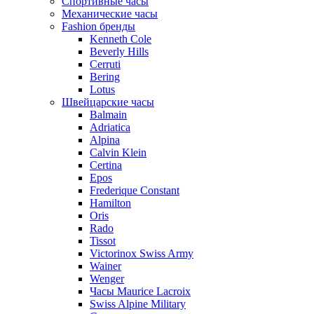
Спортивные часы
Механические часы
Fashion бренды
Kenneth Cole
Beverly Hills
Cerruti
Bering
Lotus
Швейцарские часы
Balmain
Adriatica
Alpina
Calvin Klein
Certina
Epos
Frederique Constant
Hamilton
Oris
Rado
Tissot
Victorinox Swiss Army
Wainer
Wenger
Часы Maurice Lacroix
Swiss Alpine Military