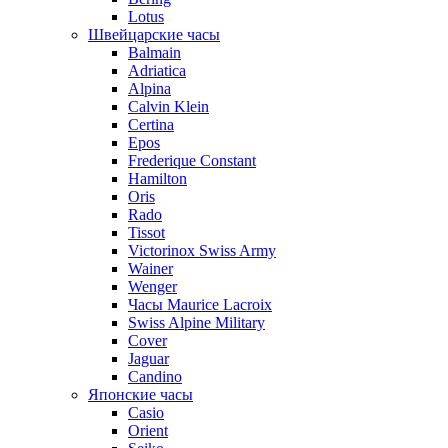
Lotus
Швейцарские часы
Balmain
Adriatica
Alpina
Calvin Klein
Certina
Epos
Frederique Constant
Hamilton
Oris
Rado
Tissot
Victorinox Swiss Army
Wainer
Wenger
Часы Maurice Lacroix
Swiss Alpine Military
Cover
Jaguar
Candino
Японские часы
Casio
Orient