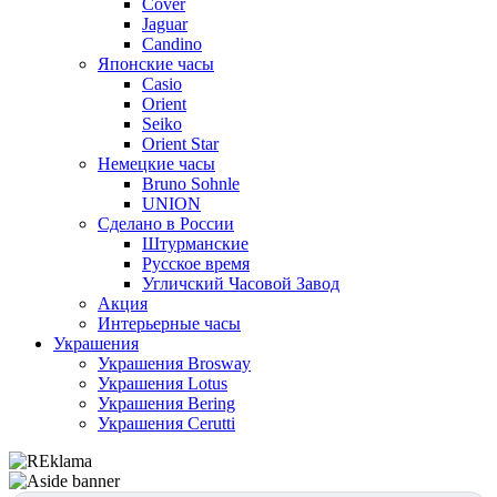
Cover
Jaguar
Candino
Японские часы
Casio
Orient
Seiko
Orient Star
Немецкие часы
Bruno Sohnle
UNION
Сделано в России
Штурманские
Русское время
Угличский Часовой Завод
Акция
Интерьерные часы
Украшения
Украшения Brosway
Украшения Lotus
Украшения Bering
Украшения Cerutti