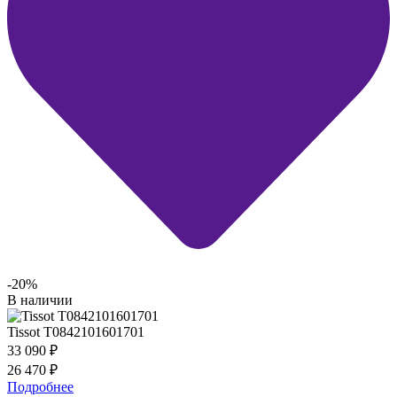
-20%
В наличии
Tissot T0842101601701
33 090
₽
26 470
₽
Подробнее