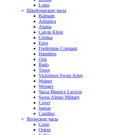
Lotus
Швейцарские часы
Balmain
Adriatica
Alpina
Calvin Klein
Certina
Epos
Frederique Constant
Hamilton
Oris
Rado
Tissot
Victorinox Swiss Army
Wainer
Wenger
Часы Maurice Lacroix
Swiss Alpine Military
Cover
Jaguar
Candino
Японские часы
Casio
Orient