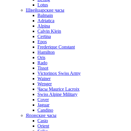
Lotus
Швейцарские часы
Balmain
Adriatica
Alpina
Calvin Klein
Certina
Epos
Frederique Constant
Hamilton
Oris
Rado
Tissot
Victorinox Swiss Army
Wainer
Wenger
Часы Maurice Lacroix
Swiss Alpine Military
Cover
Jaguar
Candino
Японские часы
Casio
Orient