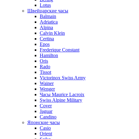
Lotus
Швейцарские часы
Balmain
Adriatica
Alpina
Calvin Klein
Certina
Epos
Frederique Constant
Hamilton
Oris
Rado
Tissot
Victorinox Swiss Army
Wainer
Wenger
Часы Maurice Lacroix
Swiss Alpine Military
Cover
Jaguar
Candino
Японские часы
Casio
Orient