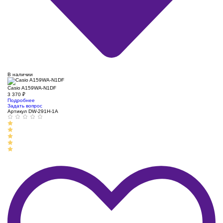
В наличии
Casio A159WA-N1DF
3 370
₽
Подробнее
Задать вопрос
Артикул DW-291H-1A