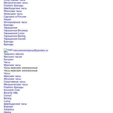
Механические часы
Fashion бренды
Швейцарские часы
Японские часы
Немецкие часы
Сделано в России
Акция
Интерьерные часы
Бренды
Украшения
Украшения Brosway
Украшения Lotus
Украшения Bering
Украшения Cerutti
Бренды
Бренды
ТЦ Крейсер
mirovoevremyarus@yandex.ru
Заказать звонок
Магазин часов
Каталог
Часы
Мужские часы
Часы мужские электронные
Часы мужские электронные
Часы
Мужские часы
Женские часы
Спортивные часы
Механические часы
Fashion бренды
Kenneth Cole
Beverly Hills
Cerruti
Bering
Lotus
Швейцарские часы
Balmain
Adriatica
Alpina