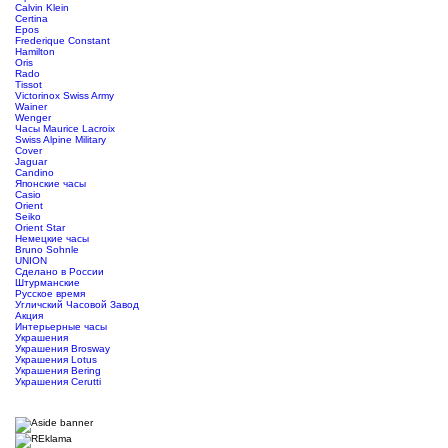
Calvin Klein
Certina
Epos
Frederique Constant
Hamilton
Oris
Rado
Tissot
Victorinox Swiss Army
Wainer
Wenger
Часы Maurice Lacroix
Swiss Alpine Military
Cover
Jaguar
Candino
Японские часы
Casio
Orient
Seiko
Orient Star
Немецкие часы
Bruno Sohnle
UNION
Сделано в России
Штурманские
Русское время
Угличский Часовой Завод
Акция
Интерьерные часы
Украшения
Украшения Brosway
Украшения Lotus
Украшения Bering
Украшения Cerutti