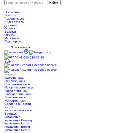
О компании
Новости
Ремонт часов
Видеообзоры
Доставка
Оплата
Возврат
Отзывы
Магазины
Партнерам
Поиск товара
+7 920 620 00 90
Войти
Часы
Мужские часы
Женские часы
Спортивные часы
Механические часы
Fashion бренды
Швейцарские часы
Японские часы
Немецкие часы
Сделано в России
Акция
Интерьерные часы
Бренды
Украшения
Украшения Brosway
Украшения Lotus
Украшения Bering
Украшения Cerutti