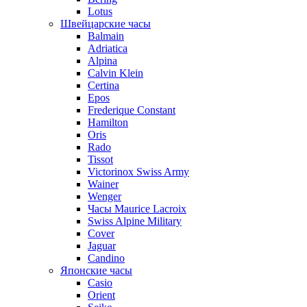
Lotus
Швейцарские часы
Balmain
Adriatica
Alpina
Calvin Klein
Certina
Epos
Frederique Constant
Hamilton
Oris
Rado
Tissot
Victorinox Swiss Army
Wainer
Wenger
Часы Maurice Lacroix
Swiss Alpine Military
Cover
Jaguar
Candino
Японские часы
Casio
Orient