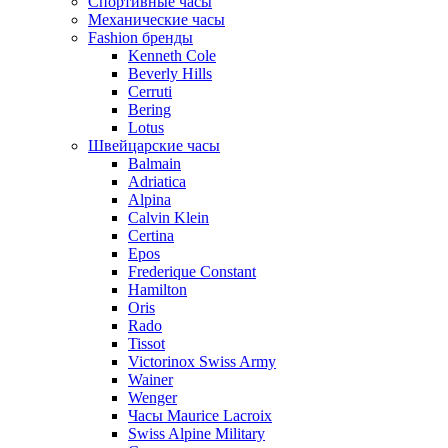
Спортивные часы
Механические часы
Fashion бренды
Kenneth Cole
Beverly Hills
Cerruti
Bering
Lotus
Швейцарские часы
Balmain
Adriatica
Alpina
Calvin Klein
Certina
Epos
Frederique Constant
Hamilton
Oris
Rado
Tissot
Victorinox Swiss Army
Wainer
Wenger
Часы Maurice Lacroix
Swiss Alpine Military