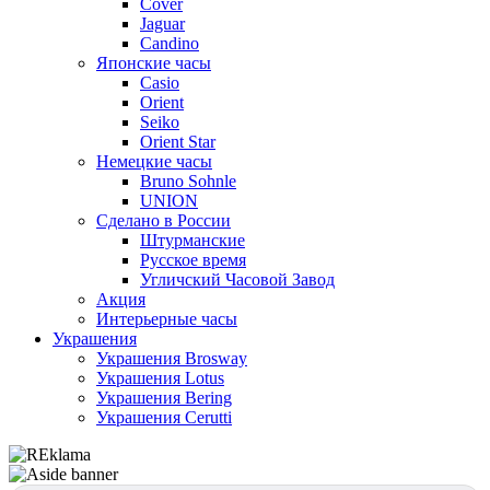
Cover
Jaguar
Candino
Японские часы
Casio
Orient
Seiko
Orient Star
Немецкие часы
Bruno Sohnle
UNION
Сделано в России
Штурманские
Русское время
Угличский Часовой Завод
Акция
Интерьерные часы
Украшения
Украшения Brosway
Украшения Lotus
Украшения Bering
Украшения Cerutti