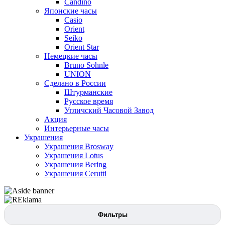
Candino
Японские часы
Casio
Orient
Seiko
Orient Star
Немецкие часы
Bruno Sohnle
UNION
Сделано в России
Штурманские
Русское время
Угличский Часовой Завод
Акция
Интерьерные часы
Украшения
Украшения Brosway
Украшения Lotus
Украшения Bering
Украшения Cerutti
Фильтры