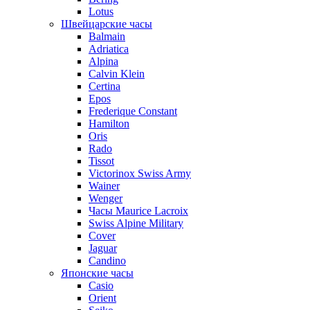
Lotus
Швейцарские часы
Balmain
Adriatica
Alpina
Calvin Klein
Certina
Epos
Frederique Constant
Hamilton
Oris
Rado
Tissot
Victorinox Swiss Army
Wainer
Wenger
Часы Maurice Lacroix
Swiss Alpine Military
Cover
Jaguar
Candino
Японские часы
Casio
Orient