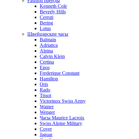
Fashion бренды
Kenneth Cole
Beverly Hills
Cerruti
Bering
Lotus
Швейцарские часы
Balmain
Adriatica
Alpina
Calvin Klein
Certina
Epos
Frederique Constant
Hamilton
Oris
Rado
Tissot
Victorinox Swiss Army
Wainer
Wenger
Часы Maurice Lacroix
Swiss Alpine Military
Cover
Jaguar