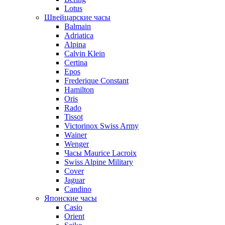
Lotus
Швейцарские часы
Balmain
Adriatica
Alpina
Calvin Klein
Certina
Epos
Frederique Constant
Hamilton
Oris
Rado
Tissot
Victorinox Swiss Army
Wainer
Wenger
Часы Maurice Lacroix
Swiss Alpine Military
Cover
Jaguar
Candino
Японские часы
Casio
Orient