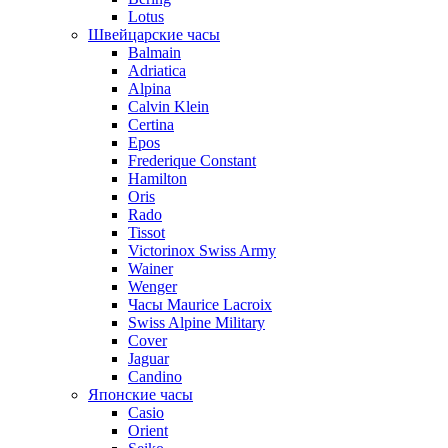
Lotus
Швейцарские часы
Balmain
Adriatica
Alpina
Calvin Klein
Certina
Epos
Frederique Constant
Hamilton
Oris
Rado
Tissot
Victorinox Swiss Army
Wainer
Wenger
Часы Maurice Lacroix
Swiss Alpine Military
Cover
Jaguar
Candino
Японские часы
Casio
Orient