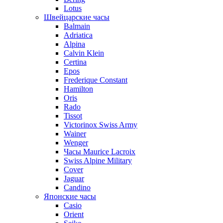
Lotus
Швейцарские часы
Balmain
Adriatica
Alpina
Calvin Klein
Certina
Epos
Frederique Constant
Hamilton
Oris
Rado
Tissot
Victorinox Swiss Army
Wainer
Wenger
Часы Maurice Lacroix
Swiss Alpine Military
Cover
Jaguar
Candino
Японские часы
Casio
Orient