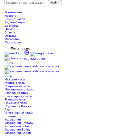
О компании
Новости
Ремонт часов
Видеообзоры
Доставка
Оплата
Возврат
Отзывы
Магазины
Партнерам
Поиск товара
+7 920 620 00 90
Войти
Часы
Мужские часы
Женские часы
Спортивные часы
Механические часы
Fashion бренды
Швейцарские часы
Японские часы
Немецкие часы
Сделано в России
Акция
Интерьерные часы
Бренды
Украшения
Украшения Brosway
Украшения Lotus
Украшения Bering
Украшения Cerutti