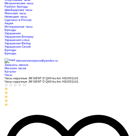
Механические часы
Fashion бренды
Швейцарские часы
Японские часы
Немецкие часы
Сделано в России
Акция
Интерьерные часы
Бренды
Украшения
Украшения Brosway
Украшения Lotus
Украшения Bering
Украшения Cerutti
Бренды
Бренды
ТЦ Крейсер
mirovoevremyarus@yandex.ru
Заказать звонок
Магазин часов
Каталог
Часы
Часы наручные JM GENT D Q40-bu-brc H32451141
Часы наручные JM GENT D Q40-bu-brc H32451141