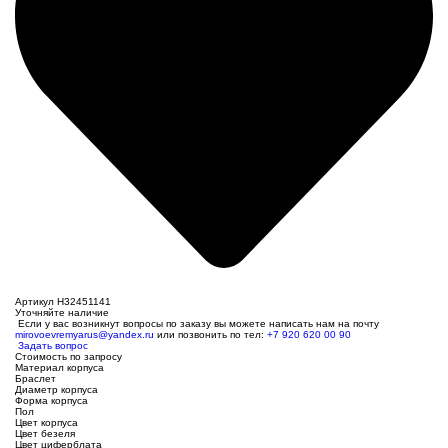
Артикул H32451141
Уточняйте наличие
Если у вас возникнут вопросы по заказу вы можете написать нам на почту
mirovoevremyarus@yandex.ru
или позвонить по тел:
+7 920 620 00 90
Задать вопрос
Стоимость по запросу
Материал корпуса
Браслет
Диаметр корпуса
Форма корпуса
Пол
Цвет корпуса
Цвет безеля
Цвет циферблата