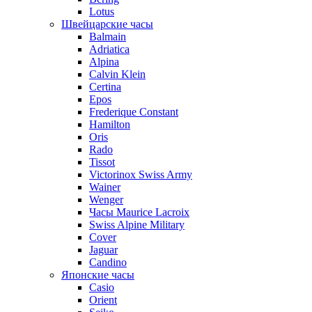
Lotus
Швейцарские часы
Balmain
Adriatica
Alpina
Calvin Klein
Certina
Epos
Frederique Constant
Hamilton
Oris
Rado
Tissot
Victorinox Swiss Army
Wainer
Wenger
Часы Maurice Lacroix
Swiss Alpine Military
Cover
Jaguar
Candino
Японские часы
Casio
Orient