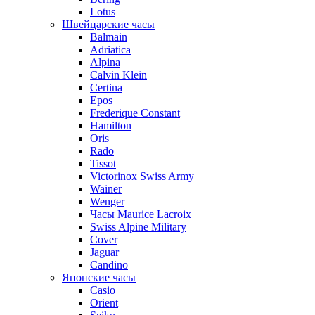
Lotus
Швейцарские часы
Balmain
Adriatica
Alpina
Calvin Klein
Certina
Epos
Frederique Constant
Hamilton
Oris
Rado
Tissot
Victorinox Swiss Army
Wainer
Wenger
Часы Maurice Lacroix
Swiss Alpine Military
Cover
Jaguar
Candino
Японские часы
Casio
Orient