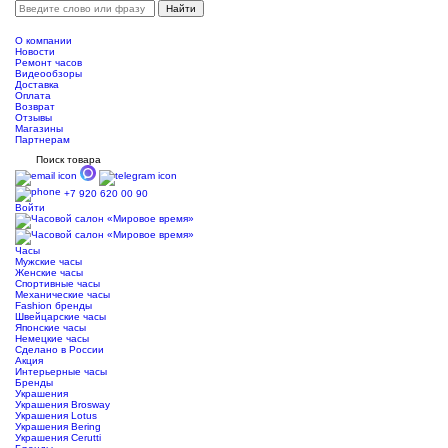
О компании
Новости
Ремонт часов
Видеообзоры
Доставка
Оплата
Возврат
Отзывы
Магазины
Партнерам
Поиск товара
+7 920 620 00 90
Войти
Часы
Мужские часы
Женские часы
Спортивные часы
Механические часы
Fashion бренды
Швейцарские часы
Японские часы
Немецкие часы
Сделано в России
Акция
Интерьерные часы
Бренды
Украшения
Украшения Brosway
Украшения Lotus
Украшения Bering
Украшения Cerutti