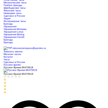
Механические часы
Fashion бренды
Швейцарские часы
Японские часы
Немецкие часы
Сделано в России
Акция
Интерьерные часы
Бренды
Украшения
Украшения Brosway
Украшения Lotus
Украшения Bering
Украшения Cerutti
Бренды
Бренды
ТЦ Крейсер
mirovoevremyarus@yandex.ru
Заказать звонок
Магазин часов
Каталог
Часы
Сделано в России
Русское время
Русское Время 86476618
Русское Время 86476618