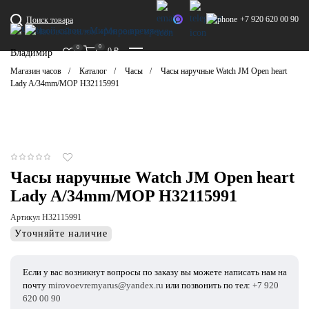
+7 920 620 00 90
Поиск товара
0
0
0
₽
Владимир
Магазин часов
Каталог
Часы
Часы наручные Watch JM Open heart
Lady A/34mm/MOP H32115991
Часы наручные Watch JM Open heart
Lady A/34mm/MOP H32115991
Артикул H32115991
Уточняйте наличие
Если у вас возникнут вопросы по заказу вы можете написать нам на
почту
mirovoevremyarus@yandex.ru
или позвонить по тел:
+7 920
620 00 90