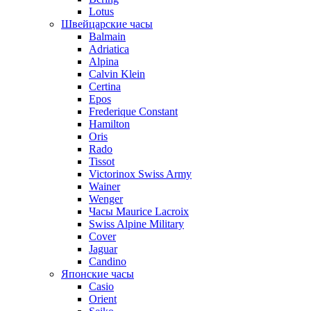
Lotus
Швейцарские часы
Balmain
Adriatica
Alpina
Calvin Klein
Certina
Epos
Frederique Constant
Hamilton
Oris
Rado
Tissot
Victorinox Swiss Army
Wainer
Wenger
Часы Maurice Lacroix
Swiss Alpine Military
Cover
Jaguar
Candino
Японские часы
Casio
Orient