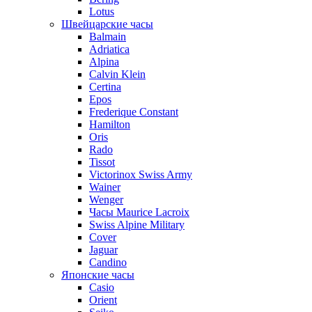
Lotus
Швейцарские часы
Balmain
Adriatica
Alpina
Calvin Klein
Certina
Epos
Frederique Constant
Hamilton
Oris
Rado
Tissot
Victorinox Swiss Army
Wainer
Wenger
Часы Maurice Lacroix
Swiss Alpine Military
Cover
Jaguar
Candino
Японские часы
Casio
Orient