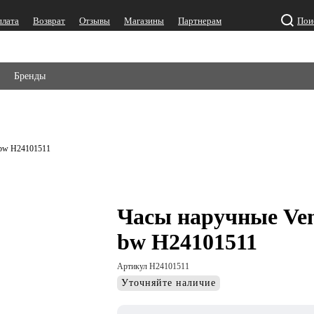
плата
Возврат
Отзывы
Магазины
Партнерам
Пои
Бренды
-bw H24101511
Часы наручные Ven
bw H24101511
Артикул H24101511
Уточняйте наличие