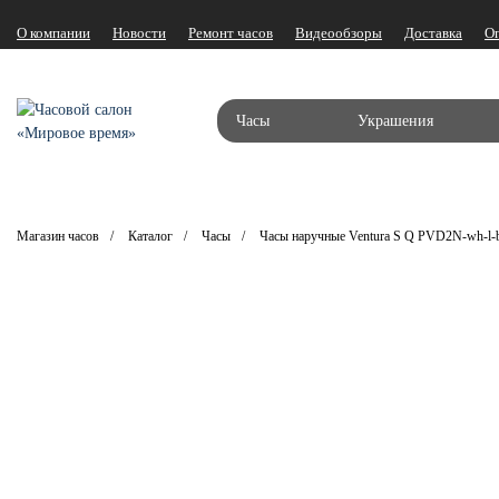
О компании
Новости
Ремонт часов
Видеообзоры
Доставка
О
Часы
Украшения
Магазин часов
Каталог
Часы
Часы наручные Ventura S Q PVD2N-wh-l