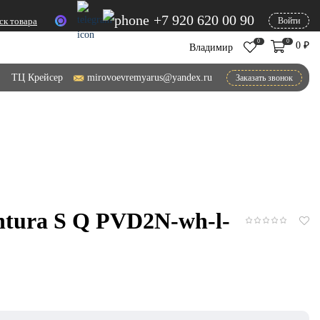
+7 920 620 00 90
ск товара
Войти
0
0
0
₽
Владимир
ТЦ Крейсер
mirovoevremyarus@yandex.ru
Заказать звонок
tura S Q PVD2N-wh-l-