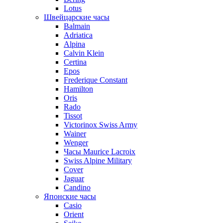
Lotus
Швейцарские часы
Balmain
Adriatica
Alpina
Calvin Klein
Certina
Epos
Frederique Constant
Hamilton
Oris
Rado
Tissot
Victorinox Swiss Army
Wainer
Wenger
Часы Maurice Lacroix
Swiss Alpine Military
Cover
Jaguar
Candino
Японские часы
Casio
Orient