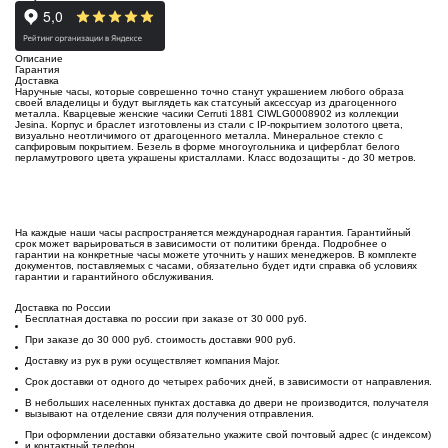
Описание
Гарантия
Доставка
Наручные часы, которые соврешенно точно станут украшением любого образа
своей владелицы и будут выглядеть как статсуный аксессуар из драгоценного
металла. Кварцевые женские часики Cerruti 1881 CIWLG0008902 из коллекции
Jesina. Корпус и браслет изготовлены из стали с IP-покрытием золотого цвета,
визуально неотличимого от драгоценного металла.
Минеральное стекло
с
сапфировым покрытием
.
Безель
в форме многоугольника и циферблат белого
перламутрового цвета украшены кристаллами. Класс водозащиты - до 30 метров
.
На каждые наши часы распространяется международная гарантия. Гарантийный
срок может варьироваться в зависимости от политики бренда. Подробнее о
гарантии на конкретные часы можете уточнить у наших менеджеров. В комплекте
документов, поставляемых с часами, обязательно будет идти справка об условиях
гарантии и гарантийного обслуживания.
Доставка по России
Бесплатная доставка по россии при заказе от 30 000 руб.
При заказе до 30 000 руб. стоимость доставки 900 руб.
Доставку из рук в руки осуществляет компания Major.
Срок доставки от одного до четырех рабочих дней, в зависимости от направления.
В небольших населенных пунктах доставка до двери не производится, получателя
вызывают на отделение связи для получения отправления.
При оформлении доставки обязательно укажите свой почтовый адрес (с индексом)
и контактный телефон.