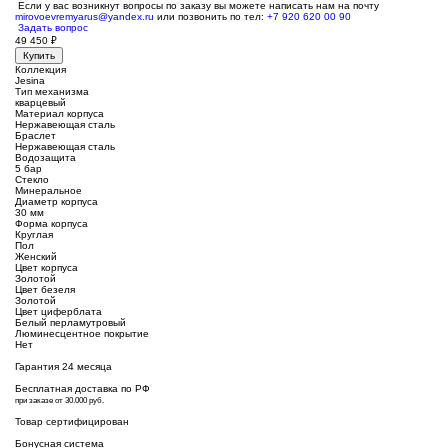
Если у вас возникнут вопросы по заказу вы можете написать нам на почту
mirovoevremyarus@yandex.ru
или позвонить по тел:
+7 920 620 00 90
Задать вопрос
49 450
₽
Купить
Коллекция
Jesina
Тип механизма
кварцевый
Материал корпуса
Нержавеющая сталь
Браслет
Нержавеющая сталь
Водозащита
5 бар
Стекло
Минеральное
Диаметр корпуса
30 мм
Форма корпуса
Круглая
Пол
Женский
Цвет корпуса
Золотой
Цвет безеля
Золотой
Цвет циферблата
Белый перламутровый
Люминесцентное покрытие
Нет
Гарантия 24 месяца
Бесплатная доставка по РФ
при заказе от 30.000 руб.
Товар сертифицирован
Бонусная система