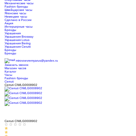
Механические часы
Fashion бренды
Швейцарские часы
Японские часы
Немецкие часы
Сделано в России
Акция
Интерьерные часы
Бренды
Украшения
Украшения Brosway
Украшения Lotus
Украшения Bering
Украшения Cerutti
Бренды
Бренды
ТЦ Крейсер
mirovoevremyarus@yandex.ru
Заказать звонок
Магазин часов
Каталог
Часы
Fashion бренды
Cerruti
Cerruti CIWLG0008902
Cerruti CIWLG0008902