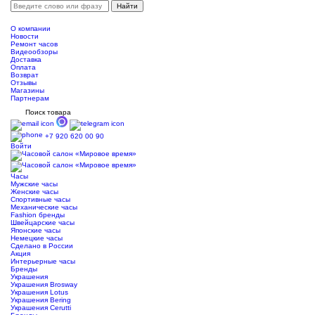
О компании
Новости
Ремонт часов
Видеообзоры
Доставка
Оплата
Возврат
Отзывы
Магазины
Партнерам
Поиск товара
+7 920 620 00 90
Войти
Часы
Мужские часы
Женские часы
Спортивные часы
Механические часы
Fashion бренды
Швейцарские часы
Японские часы
Немецкие часы
Сделано в России
Акция
Интерьерные часы
Бренды
Украшения
Украшения Brosway
Украшения Lotus
Украшения Bering
Украшения Cerutti