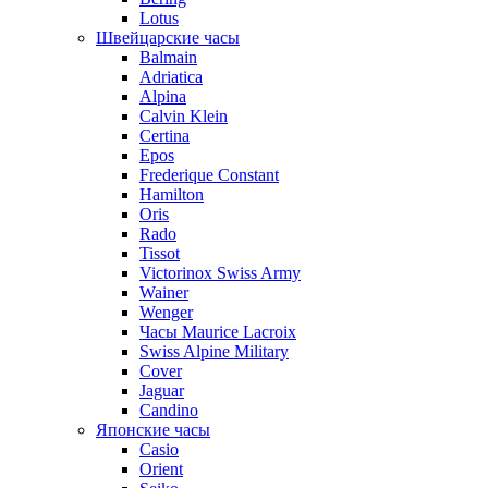
Lotus
Швейцарские часы
Balmain
Adriatica
Alpina
Calvin Klein
Certina
Epos
Frederique Constant
Hamilton
Oris
Rado
Tissot
Victorinox Swiss Army
Wainer
Wenger
Часы Maurice Lacroix
Swiss Alpine Military
Cover
Jaguar
Candino
Японские часы
Casio
Orient