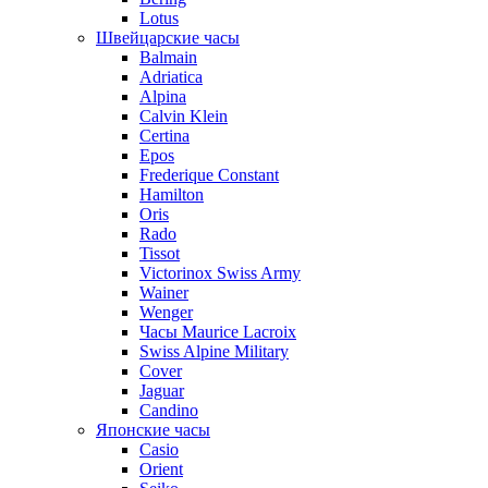
Lotus
Швейцарские часы
Balmain
Adriatica
Alpina
Calvin Klein
Certina
Epos
Frederique Constant
Hamilton
Oris
Rado
Tissot
Victorinox Swiss Army
Wainer
Wenger
Часы Maurice Lacroix
Swiss Alpine Military
Cover
Jaguar
Candino
Японские часы
Casio
Orient