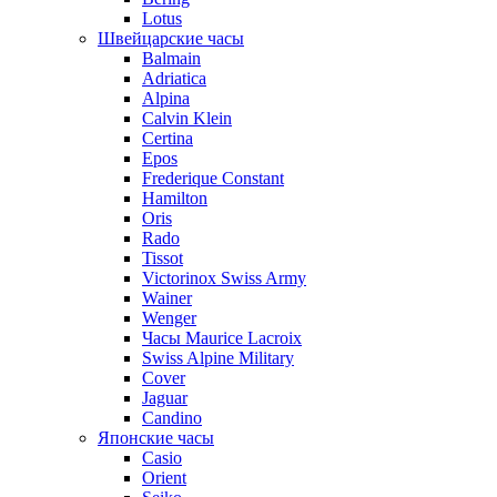
Lotus
Швейцарские часы
Balmain
Adriatica
Alpina
Calvin Klein
Certina
Epos
Frederique Constant
Hamilton
Oris
Rado
Tissot
Victorinox Swiss Army
Wainer
Wenger
Часы Maurice Lacroix
Swiss Alpine Military
Cover
Jaguar
Candino
Японские часы
Casio
Orient