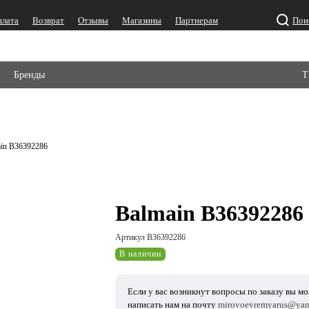
плата
Возврат
Отзывы
Магазины
Партнерам
Пои
Бренды
Т
in B36392286
Balmain B36392286
Артикул B36392286
В наличии
Если у вас возникнут вопросы по заказу вы м
написать нам на почту
mirovoevremyarus@yan