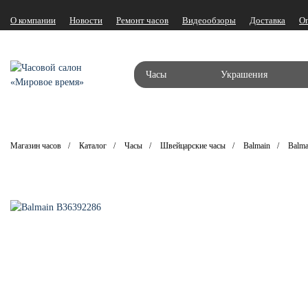
О компании
Новости
Ремонт часов
Видеообзоры
Доставка
О
Часы
Украшения
Магазин часов
Каталог
Часы
Швейцарские часы
Balmain
Balma