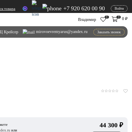
+7 920 620 00 90
ск товара
Войти
0
0
0
₽
Владимир
mirovoevremyarus@yandex.ru
Ц Крейсер
Заказать звонок
44 300
₽
ожете
dex.ru
или