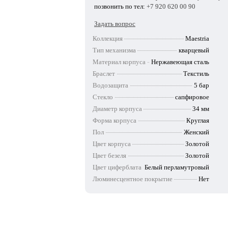
позвонить по тел:
+7 920 620 00 90
Задать вопрос
Коллекция
Maestria
Тип механизма
кварцевый
Материал корпуса
Нержавеющая сталь
Браслет
Текстиль
Водозащита
5 бар
Стекло
сапфировое
Диаметр корпуса
34 мм
Форма корпуса
Круглая
Пол
Женский
Цвет корпуса
Золотой
Цвет безеля
Золотой
Цвет циферблата
Белый перламутровый
Люминесцентное покрытие
Нет