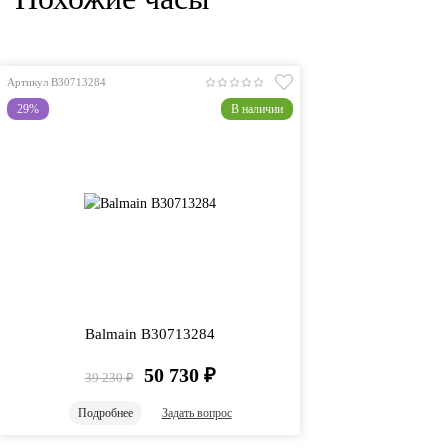
Артикул B30713284
29%
В наличии
Balmain B30713284
50 730
₽
39 230
₽
Подробнее
Задать вопрос