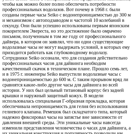
чтобы как можно более полно обеспечить потребности
профессиональных водолазов. Вот почему в 1968 г. были
созданы первые часы Seiko с водонепроницаемостью до 300 м
и механизмом с автоподзаводом и частотой 10 колебаний в
секунду. Они были успешно использованы первым японским
покорителем Эвереста, но это достижение было омрачено
письмом, полученным в том же году от профессионального
дайвера, в котором он заявлял, что ни одни существующие
водолазные часы не могут выдержать условий, в которых ему
приходится работать как глубоководному водолазу.
Сотрудники Seiko осознали, что для создания действительно
профессиональных часов для дайвинга необходим
качественный скачок в техническом плане. Прошло семь лет,
и в 1975 г. инженеры Seiko выпустили водолазные часы с
водонепроницаемостью до 600 м. С таким прорывом вряд ли
сравнятся какие-либо другие часы для дайвинга во всей
истории. У них был цельный титановый корпус без задней
крышки и наружный защитный кожух. В модели
использовалась специальная Г-образная прокладка, которая
обеспечивала непроницаемость для гелия без использования
гелиевого клапана. Ремешок был складчатого типа, который
надежно фиксировал часы на запястье вне зависимости от
давления внешней среды. Эти уникальные часы навсегда
изменили представления человечества о часах для дайвинга, а
их уникальная конструкция и популярность позволили им