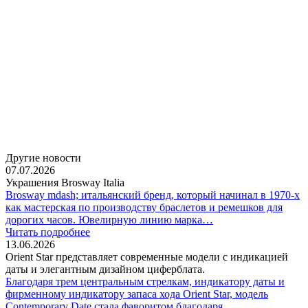
Другие новости
07.07.2026
Украшения Brosway Italia
Brosway mdash; итальянский бренд, который начинал в 1970-х
как мастерская по производству браслетов и ремешков для
дорогих часов. Ювелирную линию марка…
Читать подробнее
13.06.2026
Orient Star представляет современные модели с индикацией
даты и элегантным дизайном циферблата.
Благодаря трем центральным стрелкам, индикатору даты и
фирменному индикатору запаса хода Orient Star, модель
Contemporary Date стала фаворитом благодаря…