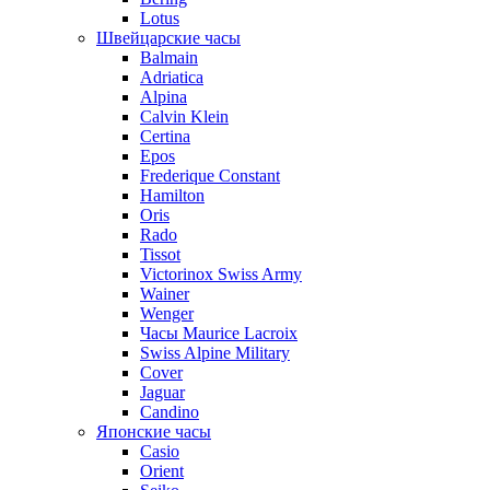
Lotus
Швейцарские часы
Balmain
Adriatica
Alpina
Calvin Klein
Certina
Epos
Frederique Constant
Hamilton
Oris
Rado
Tissot
Victorinox Swiss Army
Wainer
Wenger
Часы Maurice Lacroix
Swiss Alpine Military
Cover
Jaguar
Candino
Японские часы
Casio
Orient