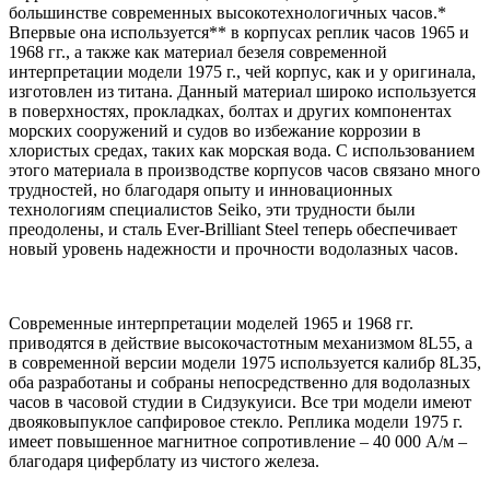
большинстве современных высокотехнологичных часов.*
Впервые она используется** в корпусах реплик часов 1965 и
1968 гг., а также как материал безеля современной
интерпретации модели 1975 г., чей корпус, как и у оригинала,
изготовлен из титана. Данный материал широко используется
в поверхностях, прокладках, болтах и других компонентах
морских сооружений и судов во избежание коррозии в
хлористых средах, таких как морская вода. С использованием
этого материала в производстве корпусов часов связано много
трудностей, но благодаря опыту и инновационных
технологиям специалистов Seiko, эти трудности были
преодолены, и сталь Ever-Brilliant Steel теперь обеспечивает
новый уровень надежности и прочности водолазных часов.
Современные интерпретации моделей 1965 и 1968 гг.
приводятся в действие высокочастотным механизмом 8L55, а
в современной версии модели 1975 используется калибр 8L35,
оба разработаны и собраны непосредственно для водолазных
часов в часовой студии в Сидзукуиси. Все три модели имеют
двояковыпуклое сапфировое стекло. Реплика модели 1975 г.
имеет повышенное магнитное сопротивление – 40 000 А/м –
благодаря циферблату из чистого железа.