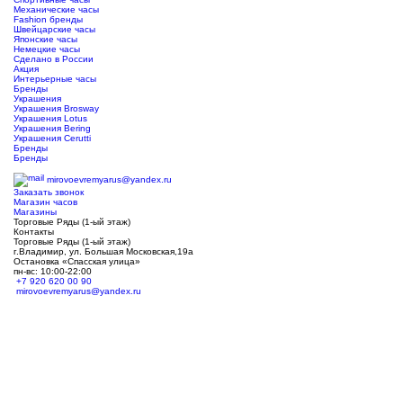
Механические часы
Fashion бренды
Швейцарские часы
Японские часы
Немецкие часы
Сделано в России
Акция
Интерьерные часы
Бренды
Украшения
Украшения Brosway
Украшения Lotus
Украшения Bering
Украшения Cerutti
Бренды
Бренды
ТЦ Крейсер
mirovoevremyarus@yandex.ru
Заказать звонок
Магазин часов
Магазины
Торговые Ряды (1-ый этаж)
Контакты
Торговые Ряды (1-ый этаж)
г.Владимир, ул. Большая Московская,19а
Остановка «Спасская улица»
пн-вс: 10:00-22:00
+7 920 620 00 90
mirovoevremyarus@yandex.ru