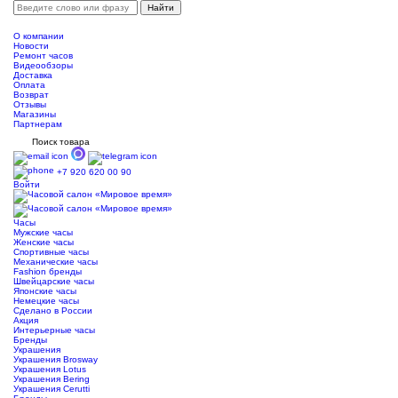
О компании
Новости
Ремонт часов
Видеообзоры
Доставка
Оплата
Возврат
Отзывы
Магазины
Партнерам
Поиск товара
+7 920 620 00 90
Войти
Часы
Мужские часы
Женские часы
Спортивные часы
Механические часы
Fashion бренды
Швейцарские часы
Японские часы
Немецкие часы
Сделано в России
Акция
Интерьерные часы
Бренды
Украшения
Украшения Brosway
Украшения Lotus
Украшения Bering
Украшения Cerutti