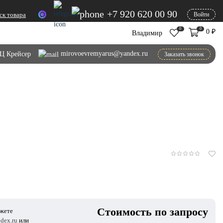
+7 920 620 00 90
ск товара
Войти
0
0
0
₽
Владимир
mirovoevremyarus@yandex.ru
Ц Крейсер
Заказать звонок
Стоимость по запросу
ожете
dex.ru
или