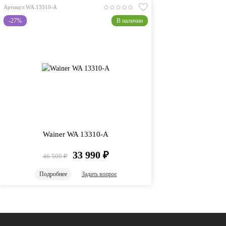
Артикул WA.13310-A
-27%
В наличии
Wainer WA 13310-A
33 990
₽
46 500
₽
Подробнее
Задать вопрос