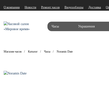
О компании
Новости
Ремонт часов
Видеообзоры
Доставка
О
Часы
Украшения
Магазин часов
Каталог
Часы
Noramis Date