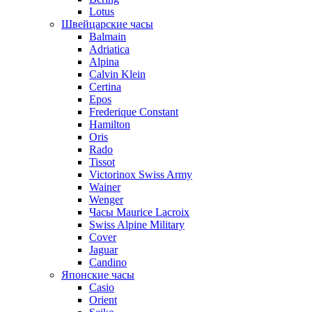
Lotus
Швейцарские часы
Balmain
Adriatica
Alpina
Calvin Klein
Certina
Epos
Frederique Constant
Hamilton
Oris
Rado
Tissot
Victorinox Swiss Army
Wainer
Wenger
Часы Maurice Lacroix
Swiss Alpine Military
Cover
Jaguar
Candino
Японские часы
Casio
Orient