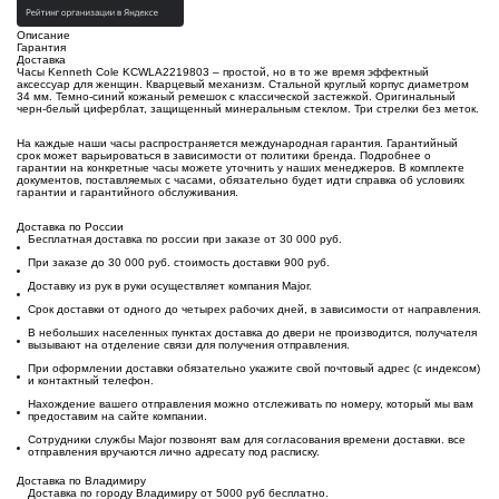
Описание
Гарантия
Доставка
Часы Kenneth Cole KCWLA2219803 – простой, но в то же время эффектный
аксессуар для женщин. Кварцевый механизм. Стальной круглый корпус диаметром
34 мм. Темно-синий кожаный ремешок с классической застежкой. Оригинальный
черн-белый циферблат, защищенный минеральным стеклом. Три стрелки без меток.
На каждые наши часы распространяется международная гарантия. Гарантийный
срок может варьироваться в зависимости от политики бренда. Подробнее о
гарантии на конкретные часы можете уточнить у наших менеджеров. В комплекте
документов, поставляемых с часами, обязательно будет идти справка об условиях
гарантии и гарантийного обслуживания.
Доставка по России
Бесплатная доставка по россии при заказе от 30 000 руб.
При заказе до 30 000 руб. стоимость доставки 900 руб.
Доставку из рук в руки осуществляет компания Major.
Срок доставки от одного до четырех рабочих дней, в зависимости от направления.
В небольших населенных пунктах доставка до двери не производится, получателя
вызывают на отделение связи для получения отправления.
При оформлении доставки обязательно укажите свой почтовый адрес (с индексом)
и контактный телефон.
Нахождение вашего отправления можно отслеживать по номеру, который мы вам
предоставим на сайте компании.
Сотрудники службы Major позвонят вам для согласования времени доставки. все
отправления вручаются лично адресату под расписку.
Доставка по Владимиру
Доставка по городу Владимиру от 5000 руб бесплатно.