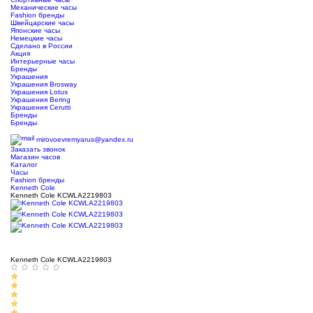
Механические часы
Fashion бренды
Швейцарские часы
Японские часы
Немецкие часы
Сделано в России
Акция
Интерьерные часы
Бренды
Украшения
Украшения Brosway
Украшения Lotus
Украшения Bering
Украшения Cerutti
Бренды
Бренды
ТЦ Крейсер
mirovoevremyarus@yandex.ru
Заказать звонок
Магазин часов
Каталог
Часы
Fashion бренды
Kenneth Cole
Kenneth Cole KCWLA2219803
Kenneth Cole KCWLA2219803