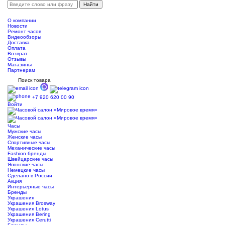
О компании
Новости
Ремонт часов
Видеообзоры
Доставка
Оплата
Возврат
Отзывы
Магазины
Партнерам
Поиск товара
+7 920 620 00 90
Войти
Часы
Мужские часы
Женские часы
Спортивные часы
Механические часы
Fashion бренды
Швейцарские часы
Японские часы
Немецкие часы
Сделано в России
Акция
Интерьерные часы
Бренды
Украшения
Украшения Brosway
Украшения Lotus
Украшения Bering
Украшения Cerutti