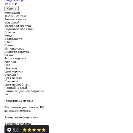
Задать вопрос
12 900
₽
Купить
Коллекция
TRANSPARNCY
Тип механизма
кварцевый
Материал корпуса
Нержавеющая сталь
Браслет
Кожа
Водозащита
3 бар
Стекло
Минеральное
Диаметр корпуса
34 мм
Форма корпуса
Круглая
Пол
Женский
Цвет корпуса
Стальной
Цвет безеля
Стальной
Цвет циферблата
Черный, Белый
Люминесцентное покрытие
Нет
Гарантия 24 месяца
Бесплатная доставка по РФ
при заказе от 30.000 руб.
Товар сертифицирован
Бонусная система