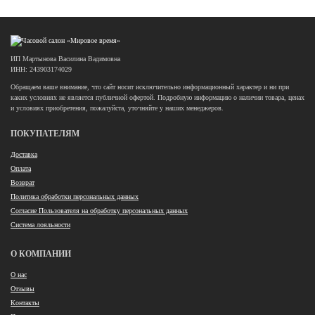
ИП Мартынова Василина Вадимовна
ИНН: 243903174029
Обращаем ваше внимание, что сайт носит исключительно информационный характер и ни при
каких условиях не является публичной офертой. Подробную информацию о наличии товара, ценах
и условиях приобретения, пожалуйста, уточняйте у наших менеджеров.
ПОКУПАТЕЛЯМ
Доставка
Оплата
Возврат
Политика обработки персональных данных
Согласие Пользователя на обработку персональных данных
Система лояльности
О КОМПАНИИ
О нас
Отзывы
Контакты