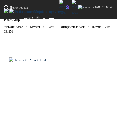
+7 920 620 00 90
Поиск товара
0
0
0
₽
Владимир
Магазин часов
Каталог
Часы
Интерьерные часы
Hermle 01249-
031151