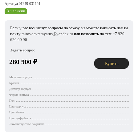
Артикул 01249-031151
В наличии
Если у вас возникнут вопросы по заказу вы можете написать нам на
почту
mirovoevremyarus@yandex.ru
или позвонить по тел:
+7 920
620 00 90
Задать вопрос
280 900
₽
Купить
Материал корпуса
Браслет
Диаметр корпуса
Форма корпуса
Пол
Цвет корпуса
Цвет безеля
Цвет циферблата
Люминесцентное покрытие