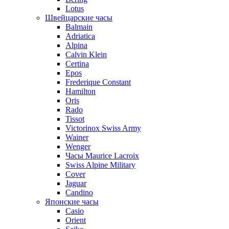
Lotus
Швейцарские часы
Balmain
Adriatica
Alpina
Calvin Klein
Certina
Epos
Frederique Constant
Hamilton
Oris
Rado
Tissot
Victorinox Swiss Army
Wainer
Wenger
Часы Maurice Lacroix
Swiss Alpine Military
Cover
Jaguar
Candino
Японские часы
Casio
Orient