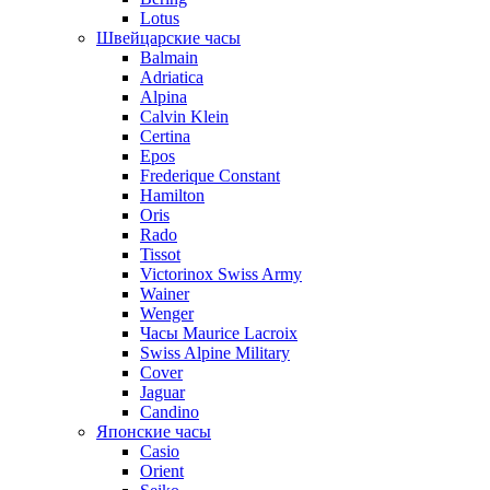
Lotus
Швейцарские часы
Balmain
Adriatica
Alpina
Calvin Klein
Certina
Epos
Frederique Constant
Hamilton
Oris
Rado
Tissot
Victorinox Swiss Army
Wainer
Wenger
Часы Maurice Lacroix
Swiss Alpine Military
Cover
Jaguar
Candino
Японские часы
Casio
Orient