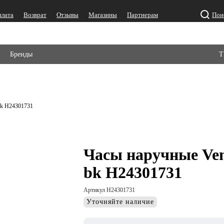
плата
Возврат
Отзывы
Магазины
Партнерам
Пои
Бренды
Т
bk H24301731
Часы наручные Ven
bk H24301731
Артикул H24301731
Уточняйте наличие