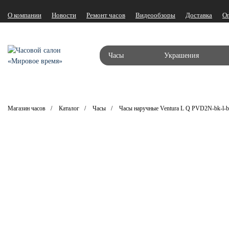
О компании
Новости
Ремонт часов
Видеообзоры
Доставка
О
Часы
Украшения
Магазин часов
Каталог
Часы
Часы наручные Ventura L Q PVD2N-bk-l-