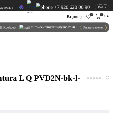
+7 920 620 00 90
ск товара
Войти
0
0
0
₽
Владимир
mirovoevremyarus@yandex.ru
Ц Крейсер
Заказать звонок
tura L Q PVD2N-bk-l-