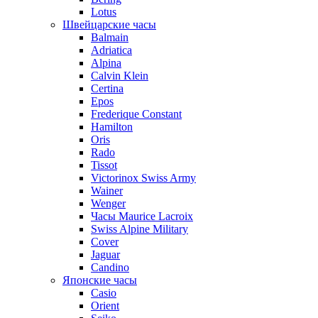
Lotus
Швейцарские часы
Balmain
Adriatica
Alpina
Calvin Klein
Certina
Epos
Frederique Constant
Hamilton
Oris
Rado
Tissot
Victorinox Swiss Army
Wainer
Wenger
Часы Maurice Lacroix
Swiss Alpine Military
Cover
Jaguar
Candino
Японские часы
Casio
Orient