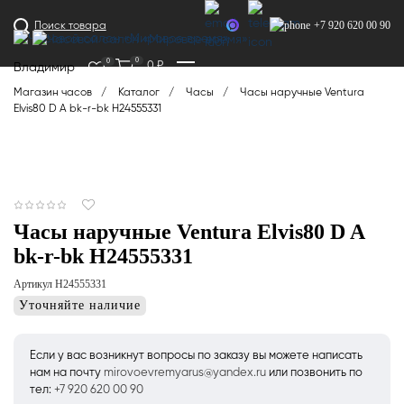
+7 920 620 00 90
Поиск товара
0
0
0
₽
Владимир
Магазин часов
Каталог
Часы
Часы наручные Ventura
Elvis80 D A bk-r-bk H24555331
Часы наручные Ventura Elvis80 D A
bk-r-bk H24555331
Артикул H24555331
Уточняйте наличие
Если у вас возникнут вопросы по заказу вы можете написать
нам на почту
mirovoevremyarus@yandex.ru
или позвонить по
тел:
+7 920 620 00 90