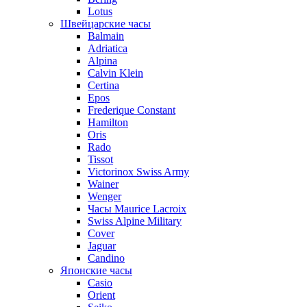
Lotus
Швейцарские часы
Balmain
Adriatica
Alpina
Calvin Klein
Certina
Epos
Frederique Constant
Hamilton
Oris
Rado
Tissot
Victorinox Swiss Army
Wainer
Wenger
Часы Maurice Lacroix
Swiss Alpine Military
Cover
Jaguar
Candino
Японские часы
Casio
Orient