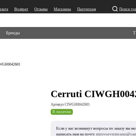
плата
Возврат
Отзывы
Магазины
Партнерам
Поиск то
Бренды
Т
CIWGH0042601
Cerruti CIWGH004
Артикул CIWGH0042601
В наличии
Если у вас возникнут вопросы по заказу вы м
написать нам на почту
mirovoevremyarus@yan