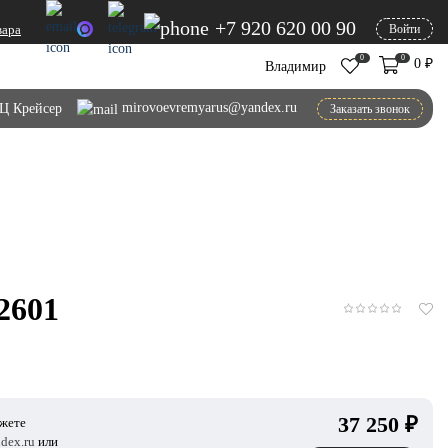
+7 920 620 00 90
вара
Войти
0
0
0
₽
Владимир
mirovoevremyarus@yandex.ru
Ц Крейсер
Заказать звонок
2601
37 250
₽
ожете
dex.ru
или