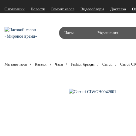
О компании
Новости
Ремонт часов
Видеообзоры
Доставка
О
Часы
Украшения
Магазин часов
Каталог
Часы
Fashion бренды
Cerruti
Cerruti 