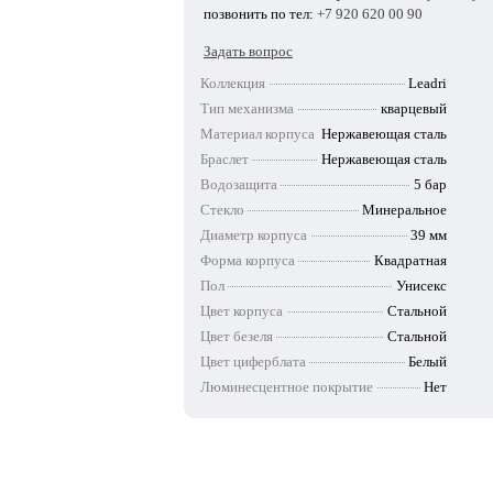
позвонить по тел:
+7 920 620 00 90
Задать вопрос
Коллекция
Leadri
Тип механизма
кварцевый
Материал корпуса
Нержавеющая сталь
Браслет
Нержавеющая сталь
Водозащита
5 бар
Стекло
Минеральное
Диаметр корпуса
39 мм
Форма корпуса
Квадратная
Пол
Унисекс
Цвет корпуса
Стальной
Цвет безеля
Стальной
Цвет циферблата
Белый
Люминесцентное покрытие
Нет