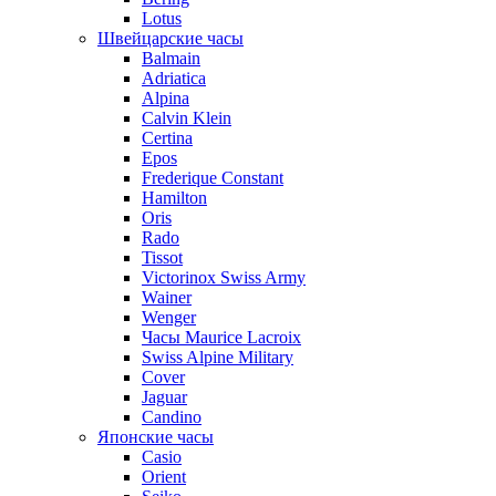
Lotus
Швейцарские часы
Balmain
Adriatica
Alpina
Calvin Klein
Certina
Epos
Frederique Constant
Hamilton
Oris
Rado
Tissot
Victorinox Swiss Army
Wainer
Wenger
Часы Maurice Lacroix
Swiss Alpine Military
Cover
Jaguar
Candino
Японские часы
Casio
Orient