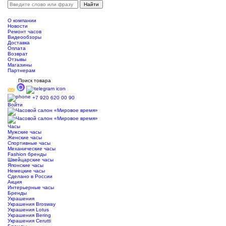
О компании
Новости
Ремонт часов
Видеообзоры
Доставка
Оплата
Возврат
Отзывы
Магазины
Партнерам
Поиск товара
+7 920 620 00 90
Войти
Часы
Мужские часы
Женские часы
Спортивные часы
Механические часы
Fashion бренды
Швейцарские часы
Японские часы
Немецкие часы
Сделано в России
Акция
Интерьерные часы
Бренды
Украшения
Украшения Brosway
Украшения Lotus
Украшения Bering
Украшения Cerutti