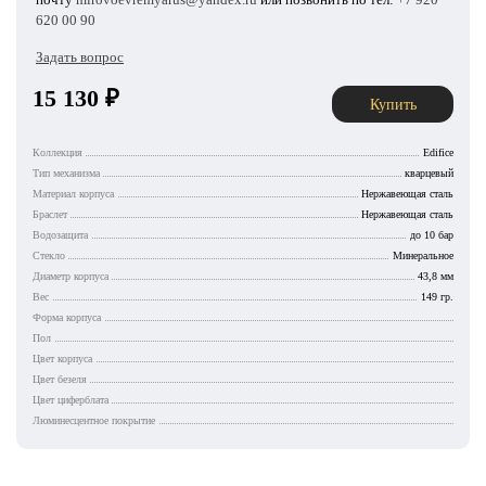
620 00 90
Задать вопрос
15 130
₽
Купить
Коллекция
Edifice
Тип механизма
кварцевый
Материал корпуса
Нержавеющая сталь
Браслет
Нержавеющая сталь
Водозащита
до 10 бар
Стекло
Минеральное
Диаметр корпуса
43,8 мм
Вес
149 гр.
Форма корпуса
Пол
Цвет корпуса
Цвет безеля
Цвет циферблата
Люминесцентное покрытие