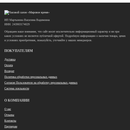
ИП Мартынова Василина Вадимовна
ИНН: 243903174029
Обращаем ваше внимание, что сайт носит исключительно информационный характер и ни при
каких условиях не является публичной офертой. Подробную информацию о наличии товара, ценах
и условиях приобретения, пожалуйста, уточняйте у наших менеджеров.
ПОКУПАТЕЛЯМ
Доставка
Оплата
Возврат
Политика обработки персональных данных
Согласие Пользователя на обработку персональных данных
Система лояльности
О КОМПАНИИ
О нас
Отзывы
Контакты
Партнерам