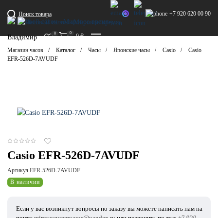
+7 920 620 00 90
Поиск товара
0
0
0
₽
Владимир
Магазин часов
Каталог
Часы
Японские часы
Casio
Casio
EFR-526D-7AVUDF
Casio EFR-526D-7AVUDF
Артикул EFR-526D-7AVUDF
В наличии
Если у вас возникнут вопросы по заказу вы можете написать нам на
почту
mirovoevremyarus@yandex.ru
или позвонить по тел:
+7 920