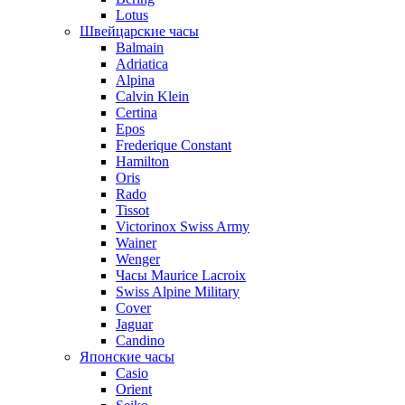
Lotus
Швейцарские часы
Balmain
Adriatica
Alpina
Calvin Klein
Certina
Epos
Frederique Constant
Hamilton
Oris
Rado
Tissot
Victorinox Swiss Army
Wainer
Wenger
Часы Maurice Lacroix
Swiss Alpine Military
Cover
Jaguar
Candino
Японские часы
Casio
Orient